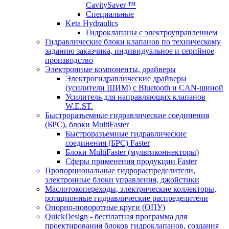
CavitySaver ™
Специальные
Keta Hydraulics
Гидроклапаны с электроуправлением
Гидравлические блоки клапанов по техническому
заданию заказчика, индивидуальное и серийное
производство
Электронные компоненты, драйверы
Электрогидравлические драйверы
(усилители ШИМ) с Bluetooth и CAN-шиной
Усилитель для направляющих клапанов
W.E.ST.
Быстроразъемные гидравлические соединения
(БРС), блоки MultiFaster
Быстроразъемные гидравлические
соединения (БРС) Faster
Блоки MultiFaster (мультиконнекторы)
Сферы применения продукции Faster
Пропорциональные гидрораспределители,
электронные блоки управления, джойстики
Маслотокопереходы, электрические коллекторы,
ротационные гидравлические распределители
Опорно-поворотные круги (ОПУ)
QuickDesign - бесплатная программа для
проектирования блоков гидроклапанов, создания