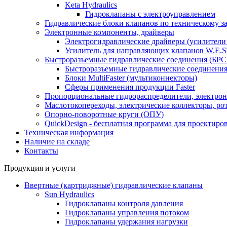
Keta Hydraulics
Гидроклапаны с электроуправлением
Гидравлические блоки клапанов по техническому з
Электронные компоненты, драйверы
Электрогидравлические драйверы (усилител
Усилитель для направляющих клапанов W.E.S
Быстроразъемные гидравлические соединения (БРС),
Быстроразъемные гидравлические соединения 
Блоки MultiFaster (мультиконнекторы)
Сферы применения продукции Faster
Пропорциональные гидрораспределители, электрон
Маслотокопереходы, электрические коллекторы, ро
Опорно-поворотные круги (ОПУ)
QuickDesign - бесплатная программа для проектиро
Техническая информация
Наличие на складе
Контакты
Продукция и услуги
Ввертные (картриджные) гидравлические клапаны
Sun Hydraulics
Гидроклапаны контроля давления
Гидроклапаны управления потоком
Гидроклапаны удержания нагрузки