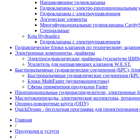
Направляющие гидроклапаны
Гидроклапаны с электро-пропорциональным 
Гидроклапаны с электроуправлением
Логические элементы
Многофункциональные гидроклапаны Cavity
Специальные
Keta Hydraulics
Гидроклапаны с электроуправлением
Гидравлические блоки клапанов по техническому заданию
Электронные компоненты, драйверы
Электрогидравлические драйверы (усилители ШИМ
Усилитель для направляющих клапанов W.E.ST.
Быстроразъемные гидравлические соединения (БРС), блок
Быстроразъемные гидравлические соединения (БРС)
Блоки MultiFaster (мультиконнекторы)
Сферы применения продукции Faster
Пропорциональные гидрораспределители, электронные б
Маслотокопереходы, электрические коллекторы, ротацио
Опорно-поворотные круги (ОПУ)
QuickDesign - бесплатная программа для проектирования
Главная
/
Продукция и услуги
/