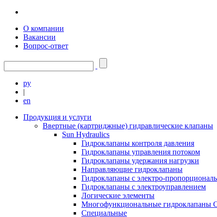
О компании
Вакансии
Вопрос-ответ
ру
|
en
Продукция и услуги
Ввертные (картриджные) гидравлические клапаны
Sun Hydraulics
Гидроклапаны контроля давления
Гидроклапаны управления потоком
Гидроклапаны удержания нагрузки
Направляющие гидроклапаны
Гидроклапаны с электро-пропорционал
Гидроклапаны с электроуправлением
Логические элементы
Многофункциональные гидроклапаны C
Специальные