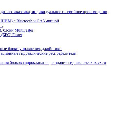
аданию заказчика, индивидуальное и серийное производство
и ШИМ) с Bluetooth и CAN-шиной
T.
 блоки MultiFaster
(БРС) Faster
ные блоки управления, джойстики
тационные гидравлические распределители
вания блоков гидроклапанов, создания гидравлических схем