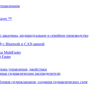
управлением
Saver ™
 заказчика, индивидуальное и серийное производство
) с Bluetooth и CAN-шиной
и MultiFaster
 Faster
локи управления, джойстики
нные гидравлические распределители
 блоков гидроклапанов, создания гидравлических схем