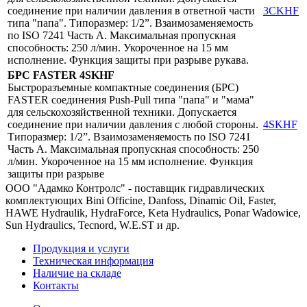
соединение при наличии давления в ответной части
3CKHF
типа "папа". Типоразмер: 1/2”. Взаимозаменяемость
по ISO 7241 Часть А. Максимальная пропускная
способность: 250 л/мин. Укороченное на 15 мм
исполнение. Функция защиты при разрыве рукава.
БРС FASTER
4SKHF
Быстроразъемные компактные соединения (БРС)
FASTER соединения Push-Pull типа "папа" и "мама"
для сельскохозяйственной техники. Допускается
соединение при наличии давления с любой стороны.
4SKHF
Типоразмер: 1/2”. Взаимозаменяемость по ISO 7241
Часть A. Максимальная пропускная способность: 250
л/мин. Укороченное на 15 мм исполнение. Функция
защиты при разрыве
ООО "Адамко Контролс" - поставщик гидравлических
комплектующих Bini Officine, Danfoss, Dinamic Oil, Faster,
HAWE Hydraulik, HydraForce, Keta Hydraulics, Ponar Wadowice,
Sun Hydraulics, Tecnord, W.E.ST и др.
Продукция и услуги
Техническая информация
Наличие на складе
Контакты