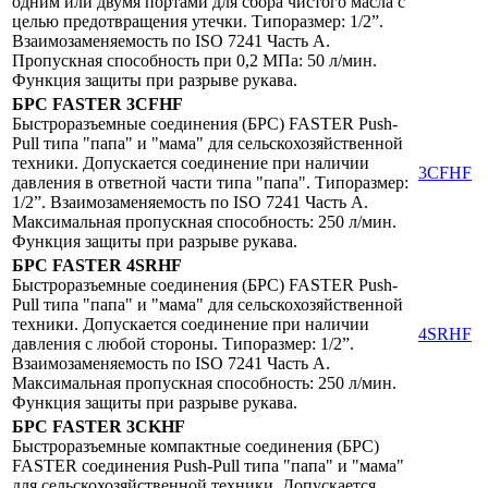
одним или двумя портами для сбора чистого масла с
целью предотвращения утечки. Типоразмер: 1/2”.
Взаимозаменяемость по ISO 7241 Часть A.
Пропускная способность при 0,2 МПа: 50 л/мин.
Функция защиты при разрыве рукава.
БРС FASTER
3CFHF
Быстроразъемные соединения (БРС) FASTER Push-
Pull типа "папа" и "мама" для сельскохозяйственной
техники. Допускается соединение при наличии
3CFHF
давления в ответной части типа "папа". Типоразмер:
1/2”. Взаимозаменяемость по ISO 7241 Часть A.
Максимальная пропускная способность: 250 л/мин.
Функция защиты при разрыве рукава.
БРС FASTER
4SRHF
Быстроразъемные соединения (БРС) FASTER Push-
Pull типа "папа" и "мама" для сельскохозяйственной
техники. Допускается соединение при наличии
4SRHF
давления с любой стороны. Типоразмер: 1/2”.
Взаимозаменяемость по ISO 7241 Часть A.
Максимальная пропускная способность: 250 л/мин.
Функция защиты при разрыве рукава.
БРС FASTER
3CKHF
Быстроразъемные компактные соединения (БРС)
FASTER соединения Push-Pull типа "папа" и "мама"
для сельскохозяйственной техники. Допускается