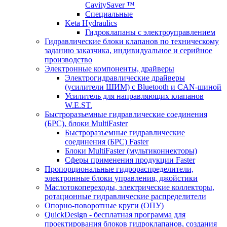
CavitySaver ™
Специальные
Keta Hydraulics
Гидроклапаны с электроуправлением
Гидравлические блоки клапанов по техническому
заданию заказчика, индивидуальное и серийное
производство
Электронные компоненты, драйверы
Электрогидравлические драйверы
(усилители ШИМ) с Bluetooth и CAN-шиной
Усилитель для направляющих клапанов
W.E.ST.
Быстроразъемные гидравлические соединения
(БРС), блоки MultiFaster
Быстроразъемные гидравлические
соединения (БРС) Faster
Блоки MultiFaster (мультиконнекторы)
Сферы применения продукции Faster
Пропорциональные гидрораспределители,
электронные блоки управления, джойстики
Маслотокопереходы, электрические коллекторы,
ротационные гидравлические распределители
Опорно-поворотные круги (ОПУ)
QuickDesign - бесплатная программа для
проектирования блоков гидроклапанов, создания