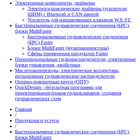
Электронные компоненты, драйверы
Электрогидравлические драйверы (усилители
ШИМ) с Bluetooth и CAN-шиной
Усилитель для направляющих клапанов W.E.ST.
Быстроразъемные гидравлические соединения (БРС),
блоки MultiFaster
Быстроразъемные гидравлические соединения
(БРС) Faster
Блоки MultiFaster (мультиконнекторы)
Сферы применения продукции Faster
Пропорциональные гидрораспределители, электронные
блоки управления, джойстики
Маслотокопереходы, электрические коллекторы,
ротационные гидравлические распределители
Опорно-поворотные круги (ОПУ)
QuickDesign - бесплатная программа для
проектирования блоков гидроклапанов, создания
гидравлических схем
Главная
/
Продукция и услуги
/
Быстроразъемные гидравлические соединения (БРС),
блоки MultiFaster